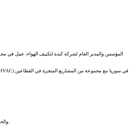
الهدف الأساسي تقديم خدمة ذو قيمة حقيقية لعملائنا مع مواكبة التطورات التقنية في مجال HVAC والحرص على تطوير أدائنا ومعرفتنا باستمرار.