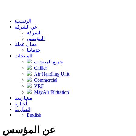
الرئيسية
عن الشركة
الشركة
المؤسس
مجال عملنا
خدماتنا
المنتجات
جميع المنتجات
Chiller
Air Handling Unit
Commercial
VRF
MayAir Filtiration
مشاريعنا
أخبارنا
اتصل بنا
English
عن المؤسس